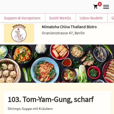
0
Suppen & Vorspeisen
Sushi Menüs
Udon-Nudeln
G
Mimatoha China Thailand Bistro
Oranienstrasse 47, Berlin
103. Tom-Yam-Gung, scharf
Shrimps-Suppe mit Kräutern