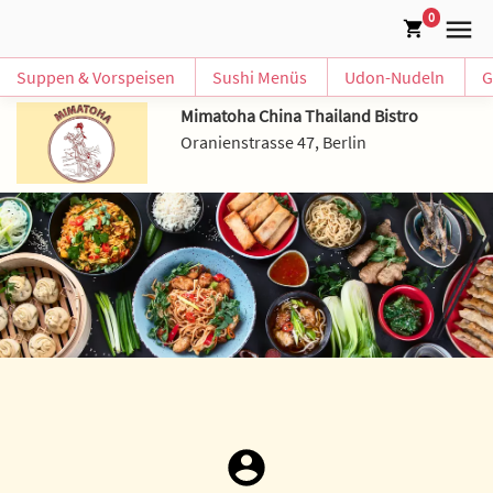
0
Suppen & Vorspeisen
Sushi Menüs
Udon-Nudeln
G
Mimatoha China Thailand Bistro
Oranienstrasse 47, Berlin