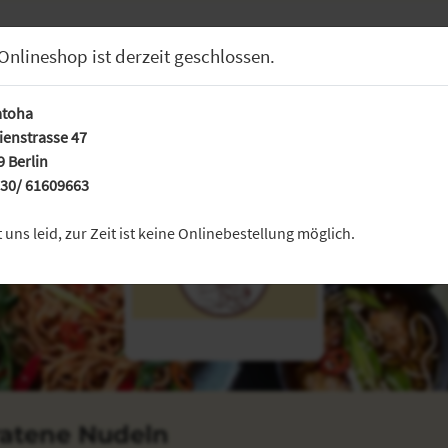
Onlineshop ist derzeit geschlossen.
toha
ienstrasse 47
 Berlin
030/ 61609663
t uns leid, zur Zeit ist keine Onlinebestellung möglich.
atene Nudeln