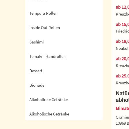
ab 12,0
Tempura Rollen
Kreuzbe
ab 15,0
Inside Out Rollen
Friedri
ab 18,0
Sashimi
Neuköll
Temaki - Handrollen
ab 20,0
Kreuzbe
Dessert
ab 25,0
Kreuzbe
Bionade
Natür
abho
Alkoholfreie Getränke
Mimato
Alkoholische Getränke
Oranien
10969 B