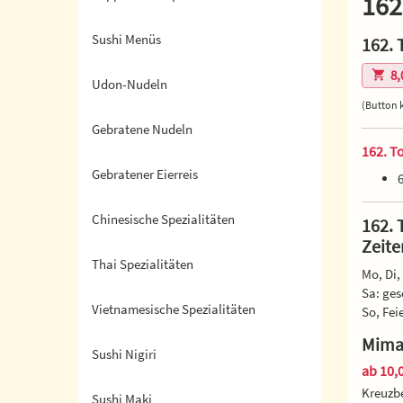
162
Sushi Menüs
162. 
8,
Udon-Nudeln
(Button 
Gebratene Nudeln
162. T
Gebratener Eierreis
Chinesische Spezialitäten
162. 
Zeite
Thai Spezialitäten
Mo, Di, 
Sa: ges
Vietnamesische Spezialitäten
So, Fei
Mimat
Sushi Nigiri
ab 10,0
Kreuzbe
Sushi Maki