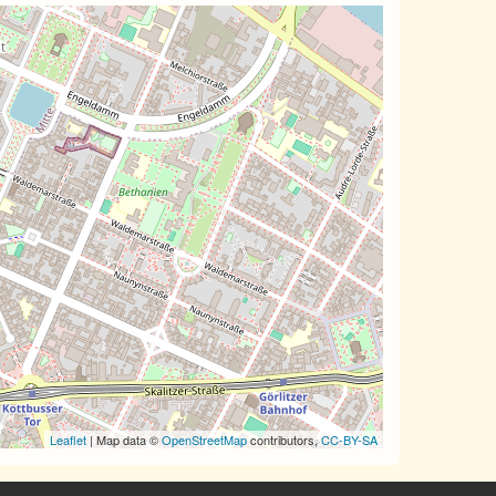
Leaflet
| Map data ©
OpenStreetMap
contributors,
CC-BY-SA