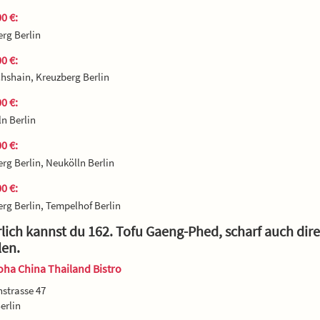
0 €:
rg Berlin
0 €:
chshain, Kreuzberg Berlin
0 €:
n Berlin
0 €:
rg Berlin, Neukölln Berlin
0 €:
rg Berlin, Tempelhof Berlin
lich kannst du 162. Tofu Gaeng-Phed, scharf auch dir
len.
ha China Thailand Bistro
strasse 47
erlin