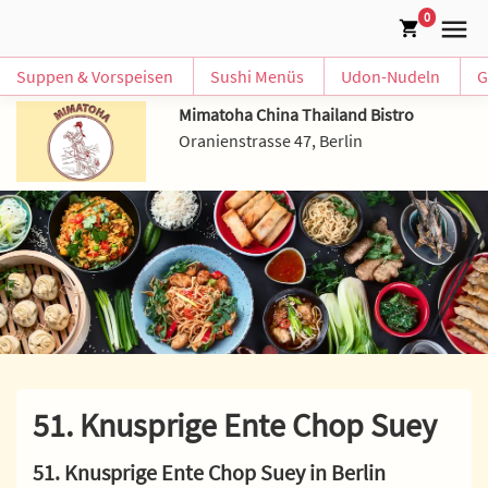
0
Suppen & Vorspeisen
Sushi Menüs
Udon-Nudeln
G
Mimatoha China Thailand Bistro
Oranienstrasse 47, Berlin
51. Knusprige Ente Chop Suey
51. Knusprige Ente Chop Suey in Berlin