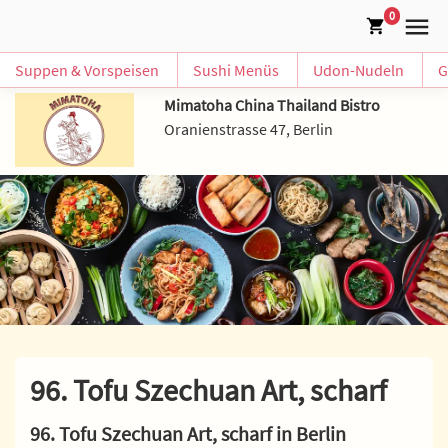
0
Suppen & Vorspeisen
Sushi Menüs
Udon-Nudeln
G
Mimatoha China Thailand Bistro
Oranienstrasse 47, Berlin
96. Tofu Szechuan Art, scharf
96. Tofu Szechuan Art, scharf in Berlin