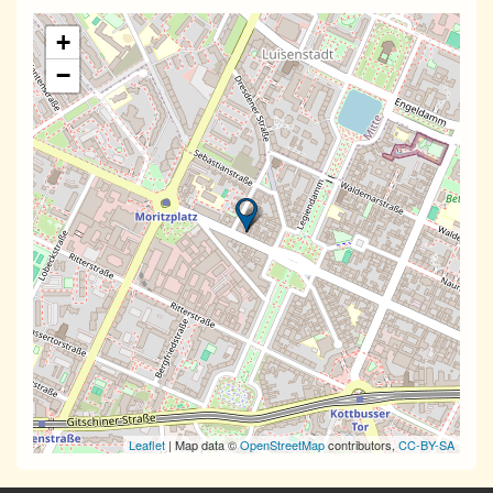
+
−
Leaflet
| Map data ©
OpenStreetMap
contributors,
CC-BY-SA