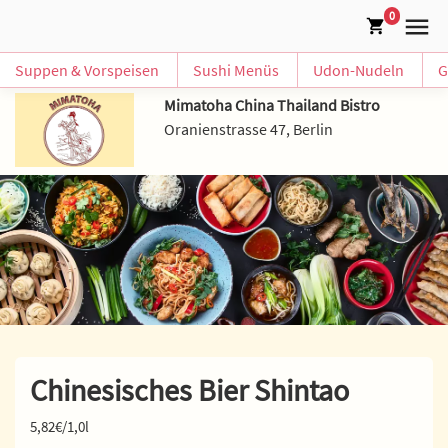
0
Suppen & Vorspeisen
Sushi Menüs
Udon-Nudeln
G
Mimatoha China Thailand Bistro
Oranienstrasse 47, Berlin
Chinesisches Bier Shintao
5,82€/1,0l