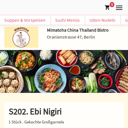
0
Suppen & Vorspeisen
Sushi Menüs
Udon-Nudeln
G
Mimatoha China Thailand Bistro
Oranienstrasse 47, Berlin
S202. Ebi Nigiri
1 Stück . Gekochte Großgarnele