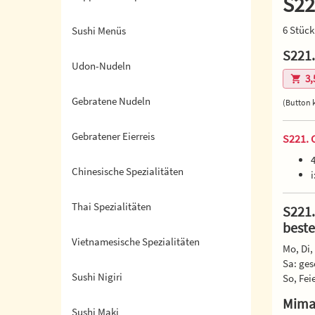
S22
6 Stück
Sushi Menüs
S221.
Udon-Nudeln
3,
Gebratene Nudeln
(Button k
Gebratener Eierreis
S221. 
Chinesische Spezialitäten
Thai Spezialitäten
S221.
beste
Vietnamesische Spezialitäten
Mo, Di, 
Sa: ges
Sushi Nigiri
So, Fei
Mimat
Sushi Maki