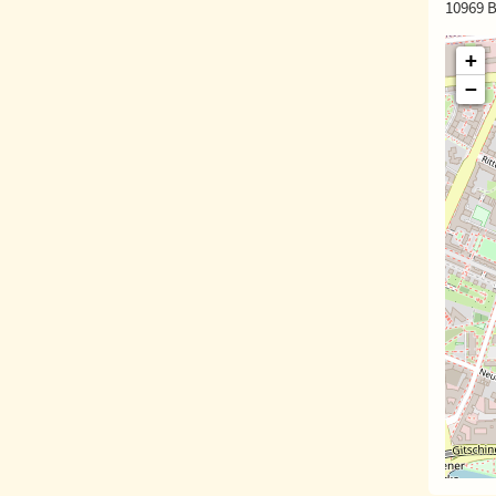
10969 B
+
−