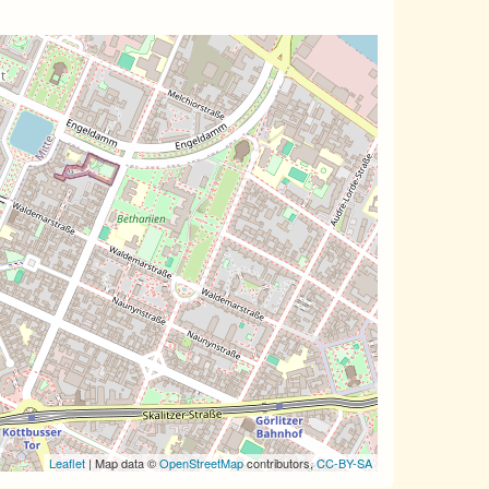
Leaflet
| Map data ©
OpenStreetMap
contributors,
CC-BY-SA