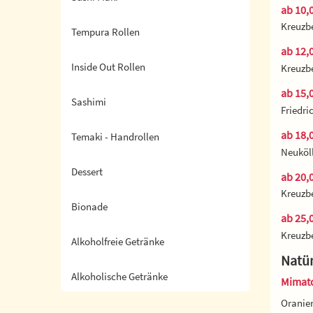
ab 10,0
Kreuzbe
Tempura Rollen
ab 12,0
Inside Out Rollen
Kreuzbe
ab 15,0
Sashimi
Friedri
ab 18,0
Temaki - Handrollen
Neuköll
Dessert
ab 20,0
Kreuzbe
Bionade
ab 25,0
Kreuzbe
Alkoholfreie Getränke
Natür
Alkoholische Getränke
Mimato
Oranien