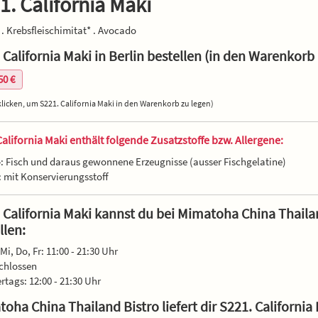
1. California Maki
 . Krebsfleischimitat* . Avocado
 California Maki in Berlin bestellen (in den Warenkorb 
50 €
licken, um S221. California Maki in den Warenkorb zu legen)
California Maki enthält folgende Zusatzstoffe bzw. Allergene:
4: Fisch und daraus gewonnene Erzeugnisse (ausser Fischgelatine)
i: mit Konservierungsstoff
 California Maki kannst du bei Mimatoha China Thailan
llen:
Mi, Do, Fr: 11:00 - 21:30 Uhr
chlossen
ertags: 12:00 - 21:30 Uhr
oha China Thailand Bistro liefert dir S221. California