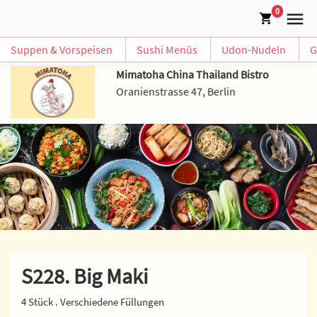
0
Suppen & Vorspeisen
Sushi Menüs
Udon-Nudeln
G
Mimatoha China Thailand Bistro
Oranienstrasse 47, Berlin
S228. Big Maki
4 Stück . Verschiedene Füllungen