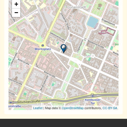
+
−
Leaflet
| Map data ©
OpenStreetMap
contributors,
CC-BY-SA