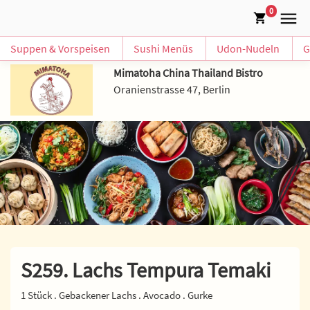
0
Suppen & Vorspeisen
Sushi Menüs
Udon-Nudeln
G
Mimatoha China Thailand Bistro
Oranienstrasse 47, Berlin
S259. Lachs Tempura Temaki
1 Stück . Gebackener Lachs . Avocado . Gurke